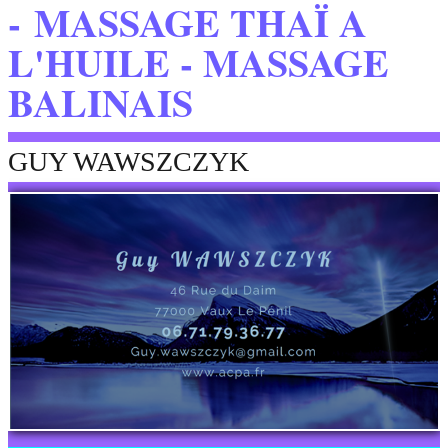
- MASSAGE THAÏ A
DEPROGRAMMATION DES SENSIBILITES LUMEN CARE -
C.BOITE
L'HUILE - MASSAGE
MASSAGES ENERGETIQUES ET MASSAGES RELAXATION -
BALINAIS
GUY WAWSZCZYK
ACROYOGA / CIRQUE
GUY WAWSZCZYK
VIDEOS
LIENS FAVORIS
CONTACT
FORMATION