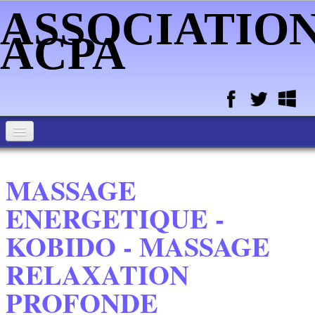
ASSOCIATIO
ACPA
ACCUEIL ASSOCIATION ACPA
MASSAGE
MEMBRES DE L'ASSOCIATION
ENERGETIQUE -
ALIMENTATION DU NOUVEAU-NE ET DE L'ENFANT
KOBIDO - MASSAGE
PORTAGE - MASSAGE - SOMMEIL - BAIN ENVELOPPE - DU
BB
RELAXATION
ATELIER HOPITAL DE MELUN ET CPTS
PROFONDE
- REIKI
BIO ENERGIE ACMOS - MASSAGES ENERGETIQUES -